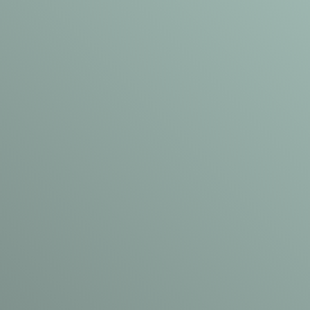
Izdelajte
brezplačno
spletno
stran
Več
informa
cij